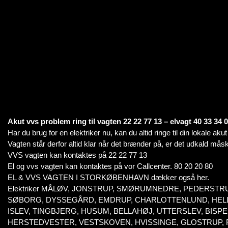
Akut vvs problem ring til vagten 22 22 77 13 – elvagt 40 33 34 
Har du brug for en elektriker nu, kan du altid ringe til din lokale aku
Vagten står derfor altid klar når det brænder på, er det udkald måsk
VVS vagten kan kontaktes på 22 22 77 13
El og vvs vagten kan kontaktes på vor Callcenter. 80 20 20 80
EL & VVS VAGTEN I STORKØBENHAVN dækker også her.
Elektriker MÅLØV, JONSTRUP, SMØRUMNEDRE, PEDERSTR
SØBORG, DYSSEGÅRD, EMDRUP, CHARLOTTENLUND, HELLE
ISLEV, TINGBJERG, HUSUM, BELLAHØJ, UTTERSLEV, BI
HERSTEDVESTER, VESTSKOVEN, HVISSINGE, GLOSTRUP,