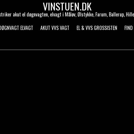
VINSTUEN.DK
ktriker akut el døgnvagten, elvagt i Måløv, Ølstykke, Farum, Ballerup, Hill
 DØGNVAGT ELVAGT
AKUT VVS VAGT
EL & VVS GROSSISTEN
FIND