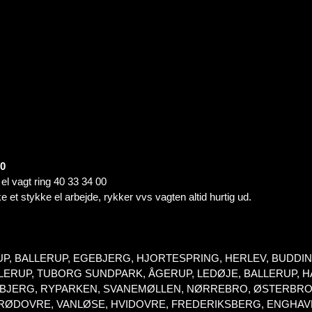
00
t el vagt ring 40 33 34 00
e et stykke el arbejde, rykker vvs vagten altid hurtig ud.
UP, BALLERUP, EGEBJERG, HJORTESPRING, HERLEV, BUDD
RUP, TUBORG SUNDPARK, ÅGERUP, LEDØJE, BALLERUP, HA
SPEBJERG, RYPARKEN, SVANEMØLLEN, NØRREBRO, ØSTERBRO
 RØDOVRE, VANLØSE, HVIDOVRE, FREDERIKSBERG, ENGHA