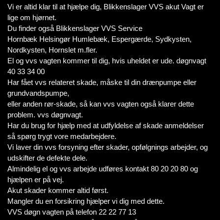
Vi er altid klar til at hjælpe dig, Blikkenslager VVS akut Vagt er
lige om hjørnet.
Du finder også Blikkenslager VVS Service
Hornbæk Helsingør Humlebæk, Espergærde, Sydkysten,
Nordkysten, Hornslet m.fler.
El og vvs vagten kommer til dig, hvis uheldet er ude. døgnvagt
40 33 34 00
Har fået vvs relateret skade, måske til din drænpumpe eller
grundvandspumpe,
eller anden rør-skade, så kan vvs vagten også klarer dette
problem. vvs døgnvagt.
Har du brug for hjælp med at udfyldelse af skade anmeldelser
så spørg trygt vore medarbejdere.
Vi laver din vvs forsyning efter skader, opfølgnings arbejder, og
udskifter de defekte dele.
Almindelig el og vvs arbejde udføres kontakt 80 20 20 80 og
hjælpen er på vej.
Akut skader kommer altid først.
Mangler du en forsikring hjælper vi dig med dette.
VVS døgn vagten på telefon 22 22 77 13