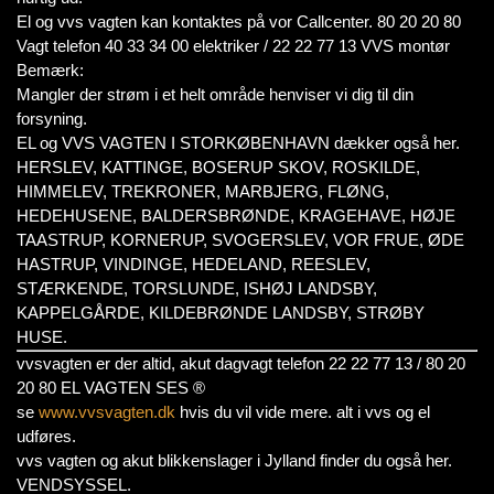
El og vvs vagten kan kontaktes på vor Callcenter. 80 20 20 80
Vagt telefon 40 33 34 00 elektriker / 22 22 77 13 VVS montør
Bemærk:
Mangler der strøm i et helt område henviser vi dig til din
forsyning.
EL og VVS VAGTEN I STORKØBENHAVN dækker også her.
HERSLEV, KATTINGE, BOSERUP SKOV, ROSKILDE,
HIMMELEV, TREKRONER, MARBJERG, FLØNG,
HEDEHUSENE, BALDERSBRØNDE, KRAGEHAVE, HØJE
TAASTRUP, KORNERUP, SVOGERSLEV, VOR FRUE, ØDE
HASTRUP, VINDINGE, HEDELAND, REESLEV,
STÆRKENDE, TORSLUNDE, ISHØJ LANDSBY,
KAPPELGÅRDE, KILDEBRØNDE LANDSBY, STRØBY
HUSE.
vvsvagten er der altid, akut dagvagt telefon 22 22 77 13 / 80 20
20 80 EL VAGTEN SES ®
se
www.vvsvagten.dk
hvis du vil vide mere. alt i vvs og el
udføres.
vvs vagten og akut blikkenslager i Jylland finder du også her.
VENDSYSSEL.