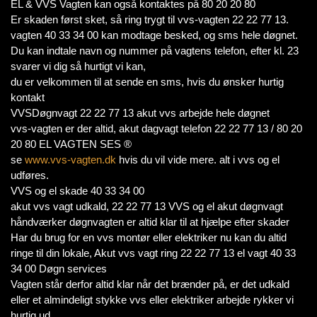
EL & VVS Vagten kan også kontaktes på 80 20 20 80
Er skaden først sket, så ring trygt til vvs-vagten 22 22 77 13.
vagten 40 33 34 00 kan modtage besked, og sms hele døgnet.
Du kan indtale navn og nummer på vagtens telefon, efter kl. 23
svarer vi dig så hurtigt vi kan,
du er velkommen til at sende en sms, hvis du ønsker hurtig
kontakt
VVSDøgnvagt 22 22 77 13 akut vvs arbejde hele døgnet
vvs-vagten er der altid, akut dagvagt telefon 22 22 77 13 / 80 20
20 80 EL VAGTEN SES ®
se
www.vvs-vagten.dk
hvis du vil vide mere. alt i vvs og el
udføres.
VVS og el skade 40 33 34 00
akut vvs vagt udkald, 22 22 77 13 VVS og el akut døgnvagt
håndværker døgnvagten er altid klar til at hjælpe efter skader
Har du brug for en vvs montør eller elektriker nu kan du altid
ringe til din lokale, Akut vvs vagt ring 22 22 77 13 el vagt 40 33
34 00 Døgn services
Vagten står derfor altid klar når det brænder på, er det udkald
eller et almindeligt stykke vvs eller elektriker arbejde rykker vi
hurtig ud.