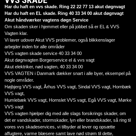
Har du haft en vvs skade. Ring 22 22 77 13 akut døgnvagt
Har du haft en EL skade. Ring 40 33 34 00 akut døgnvagt
Akut håndværker vagtens døgn Service
Om skaden sker i hjemmet eller på jobbet så er EL & VVS
Vagten klar.
Vi laver udover Akut VVS problemer, også blikkenslager
arbejder inden for alle områder
VVS vagten skade service 40 33 34 00
Akut døgnvagten Borgerservice el & vvs vagt
Akut elektriker, nød vagten, 40 33 34 00
VVS VAGTEN i Danmark dækker snart i alle byer, eksempel på
nogle områder.
Højbjerg VVS vagt, Århus VVS vagt, Sindal VVS vagt, Hornbæk
VVS vagt,
Humlebæk VVS vagt, Hornslet VVS vagt, Egå VVS vagt, Mørke
VVS vagt
VVS vagten hjælper dig med alle slags forsikrings skader, om
det er vandskader, stormskader, lyn eller brandskader, så ring til
vores vvs skadeservices, vi tilbyder at lever og opsætte
affugtere, varme blæsere samt lave nød strøm til dette,